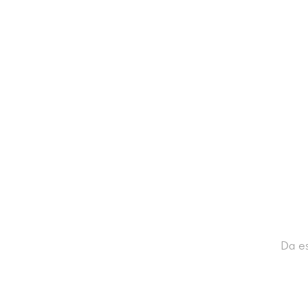
Salgesch
WINE & MEETINGS
Da es