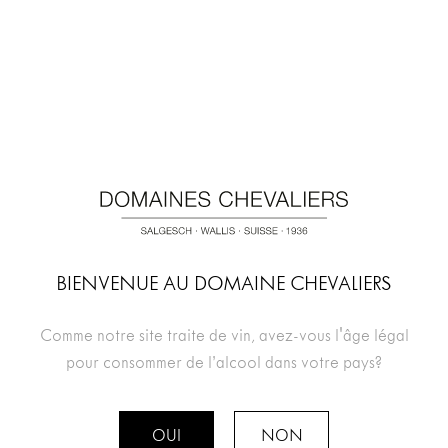
VINS
ACTIVITÉS
ÉVÈNEMENTS
DOMAINES CHEVALIERS
CONTACT
BIENVENUE AU DOMAINE CHEVALIERS
NEWSLETTER
Comme notre site traite de vin, avez-vous l'âge légal
pour consommer de l’alcool dans votre pays?
Abonnez-vous à notre newsletter
OUI
NON