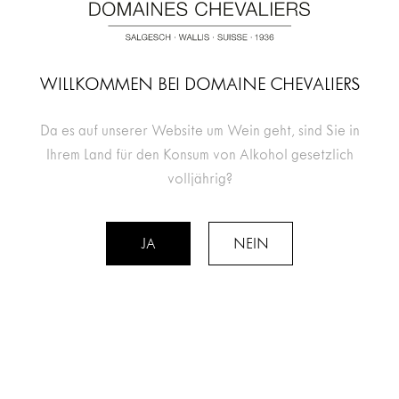
Begleiten Sie Ihre Degustation mit einem Walliser Teller
für CHF 15.- / Person.
WILLKOMMEN BEI DOMAINE CHEVALIERS
Da es auf unserer Website um Wein geht, sind Sie in
Ihrem Land für den Konsum von Alkohol gesetzlich
volljährig?
JA
NEIN