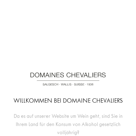
Nutzen Sie einen Halt in unserer Vinothek, um sich von
unseren Mitarbeitern beraten zu lassen. Kosten Sie
unsere Jahrgänge und erfreuen Sie Ihren Gaumen! Sie
finden alle unsere Weine sowie Geschenkkartons, die
nach Ihren Wünschen maßgefertigt werden.
WILLKOMMEN BEI DOMAINE CHEVALIERS
Da es auf unserer Website um Wein geht, sind Sie in
Ihrem Land für den Konsum von Alkohol gesetzlich
volljährig?