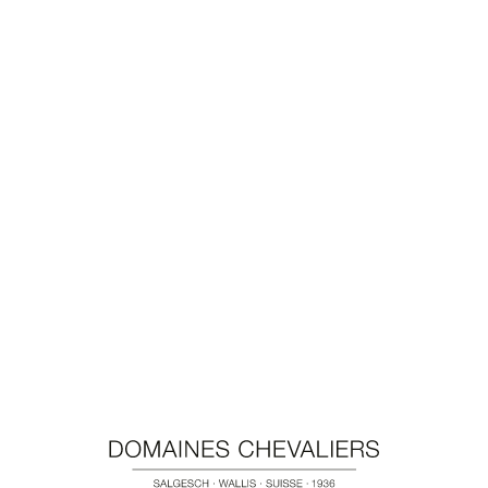
Walliser Weingebiet, auf welcher sportliche Geniesser
und geniessende Sportler die Besonderheiten,
Sehenswürdigkeiten und Köstlichkeiten der Region
erkunden.
An fünf Kulinarik-Posten stehen jeweils zwei Weine und
eine regionale Köstlichkeit zum Genuss bereit.
Domaines Chevaliers freut sich auf deinen Besuch als
Abschluss der Tour im Hof in Salgesch
MEHR INFOS