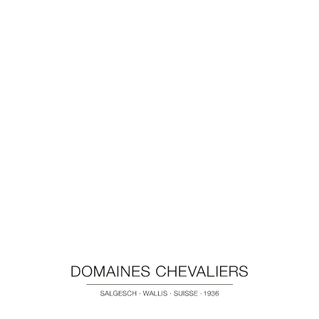
zusammengeschoben. Die unterschiedlichsten,
regionalen Produkte werden in Töpfen und auf Platten
serviert. Genuss und ungezwungene Tischgemeinschaft
stehen im Mittelpunkt. Ob als einzelner Gast, zu zweit
oder als Gruppe – der Naturpark Pfyn-Finges und seine
Partnerbetriebe freuen sich, Sie zu diesem Anlass
begrüssen zu dürfen.
INFORMATIONEN