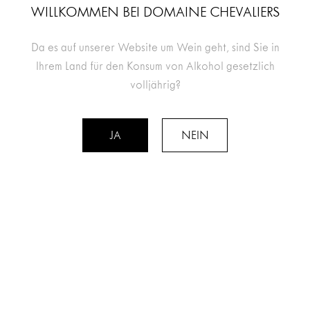
WILLKOMMEN BEI DOMAINE CHEVALIERS
Da es auf unserer Website um Wein geht, sind Sie in
Ihrem Land für den Konsum von Alkohol gesetzlich
volljährig?
JA
NEIN
RETOUR AUX ÉVÈNEMENTS
WEINE