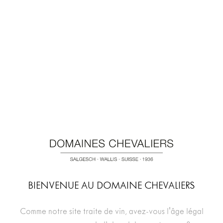
spectaculaires. Vivez des moments inoubliables sur les
routes du Rhône et dans un cadre alpin grandiose.
Notre cave sera présente à l’arrêt à Salquenen.
BIENVENUE AU DOMAINE CHEVALIERS
Comme notre site traite de vin, avez-vous l'âge légal