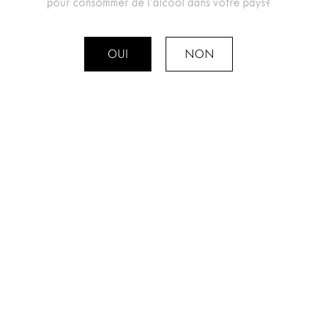
pour consommer de l’alcool dans votre pays?
OUI
NON
RETOUR AUX ÉVÈNEMENTS
VINS
ACTIVITÉS
ÉVÈNEMENTS
DOMAINES CHEVALIERS
CONTACT