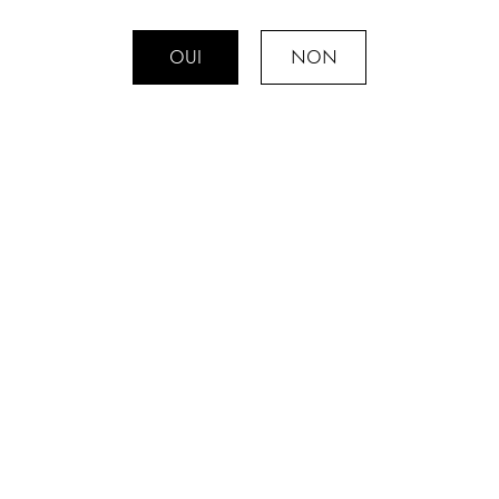
chevreuil ou escalope de chevreuil.
OUI
NON
GARDE
8 à 10 ans
PRODUITS SIMILAIRES
FENDANT
VINS DES CHEVALIERS