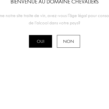
BIENVENUE AU DOMAINE CHEVALIERS
 notre site traite de vin, avez-vous l'âge légal pour con
de l’alcool dans votre pays?
OUI
NON