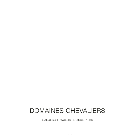
APPARTEM
Cet appartement s
une salle de bains,
coin repas et un la
télévision à écran p