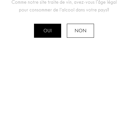
Comme notre site traite de vin, avez-vous l'âge légal
ANALYSE
pour consommer de l’alcool dans votre pays?
env. 13.5 % vol. alcool, contient des sulfites
OUI
NON
IDÉAL AVEC
Le "Sherpa Blanc" est le compagnon idéal pour un
apéritif, du fromage, du poisson ou tout autre
crustacé. C'est également un vin idéal pour
célébrer des réunions et sceller des amitiés.
GARDE
2 à 5 ans