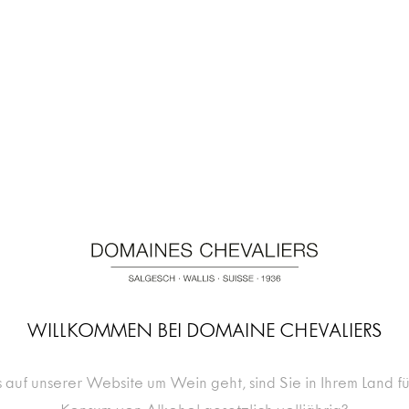
IN DEN
Menge
WARENKORB
SORTE
Heida
APPELLATION
AOC Valais
BUKETT
Intensiv, wür
WILLKOMMEN BEI DOMAINE CHEVALIERS
Angespannt, 
GAUMEN
Nuancen von
 auf unserer Website um Wein geht, sind Sie in Ihrem Land f
langer, biss