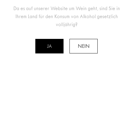
Da es auf unserer Website um Wein geht, sind Sie in
DOMAINES CHEVALIERS
Ihrem Land für den Konsum von Alkohol gesetzlich
KONTAKT
volljährig?
NEWSLETTER
JA
NEIN
Abonnieren Sie unseren Newsletter
Ich akzeptiere die AGB und bestätige, dass
ich volljährig bin.
DOMAINES CHEVALIERS SA